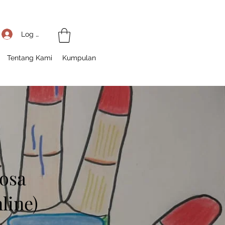
Log Masuk
Tentang Kami
Kumpulan
osa
line)