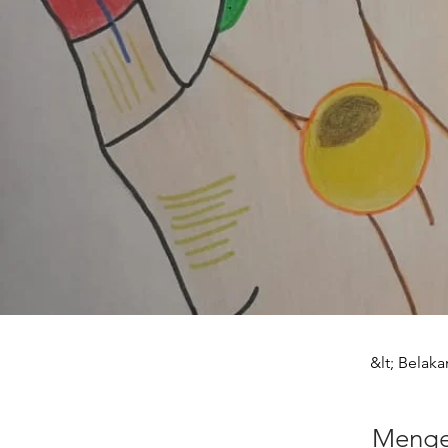
&lt; Belak
Menge