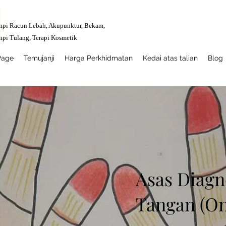
api Racun Lebah, Akupunktur, Bekam,
api Tulang,
Terapi Kosmetik
Page
Temujanji
Harga Perkhidmatan
Kedai atas talian
Blog
Asas Diagn
Tangan (On