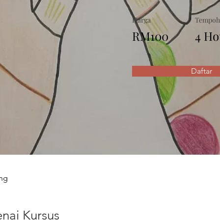
Harga
Tempoh
RM100
4 Ho
Daftar
ang
nai Kursus