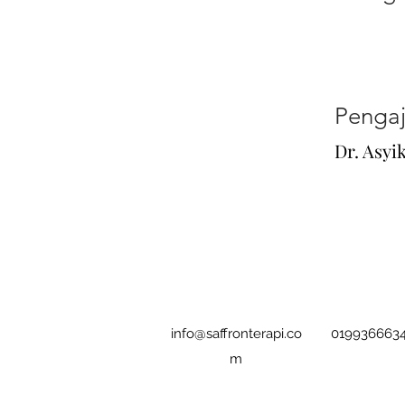
Pengaj
Dr. Asyi
info@saffronterapi.co
0199366634
m