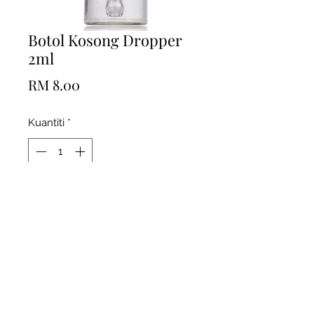
Botol Kosong Dropper
2ml
Harga
RM 8.00
Kuantiti
*
Tambah ke Troli
info@saffronterapi.com
0199366634
/
0198820117