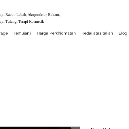
api Racun Lebah, Akupunktur, Bekam,
api Tulang,
Terapi Kosmetik
Page
Temujanji
Harga Perkhidmatan
Kedai atas talian
Blog