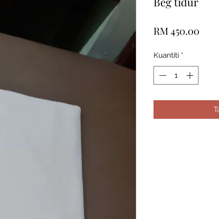
Beg tidur
Har
RM 450.00
Kuantiti
*
T